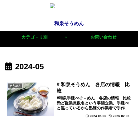
和泉そうめん
カテゴ－リ別
お問い合わせ
2024-05
# 和泉そうめん 各店の情報 比
そうめん
較
#和泉手延べそ－めん 各店の情報 比較
殆ど従業員数名という零細企業。手延べ
と謳っているから熟練の作業者で手作業
主体だから小規模が当然か。大昔なら、
2024.05.06
2025.02.05
販売は問屋とかいった販路で販売したの
でしょうがＮＥＴ時代の現在では、小規
模事業者でも簡単に世界に直販出来る
（当然鮮度や温度管理が必要だが）。ネ
ット検索では、店独自のネット販売のサ