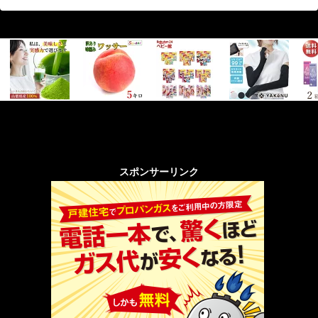
イトを設けている店も多い。楽天や
Yahooに出店している店も多いようで
スポンサーリンク
す。楽天は積極的に出店営業しているか
ら楽天が多いのはそれが原因かな。なか
にはホームベ－ジも無い店もあるようで
す。直接の来店客のみの販売やス－パ－
やデパ－トに卸しているのでしょうか？
屋号（順不動）連絡先特長 星印和泉手
延べそうめん丈山の里連絡先 0120-
123-207FAX 0120-929-117 住所 〒
444-1221 愛知県安城市和泉町大北58番地
2 和泉手延そうめん丈山の里は、他店に
比べると...
スポンサーリンク